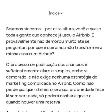
Índice
OK – digam-me como conseguir mais reservas no
Airbnb!
Sejamos sinceros – por esta altura, você e quase
Em que estratégia de marketing do Airbnb posso
toda a gente que conhece já usou o Airbnb. E
confiar?
provavelmente não demorou muito até se
O seu SEO para o Airbnb acabou de subir a fasquia
perguntar: por que é que ainda não transformei a
das classificações
minha casa num Airbnb?
O processo de publicação dos anúncios é
suficientemente claro e simples, embora
demorado, e não exige nenhuma estratégia de
marketing complicada no Airbnb. Como não
perde qualquer dinheiro se a sua propriedade ficar
lá sem ser usada, só poderá ganhar algo se e
quando houver uma reserva.