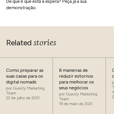
De que é que está à espera? Peça já a sua
demonstração.
stories
Related
Como preparar as
8 maneiras de
suas casas para os
reduzir estornos
digital nomads
para melhorar os
seus negócios
por
Guesty Marketing
3
Team
por
Guesty Marketing
22 de julho de 2021
Team
19 de maio de 2021