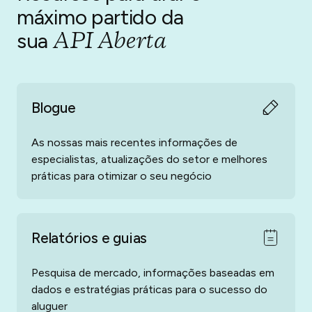
máximo partido
da
pagamento, plataformas de automatização residencial,
melhoradores da experiência do hóspede, soluções de
API Aberta
sua
limpeza e manutenção, sistemas de entrada sem chave,
monitores de ruído, fornecedores de seguros,
tecnologias de contabilidade, dados, soluções de
análise, opções de armazenamento de bagagem,
Blogue
serviços jurídicos e muito mais. Tem algo mais em
mente? Soluções de todos os tipos podem ser
integradas com o seu painel de gestão de propriedades
As nossas mais recentes informações de
graças à nossa funcionalidade de API aberta.
especialistas, atualizações do setor e melhores
práticas para otimizar o seu negócio
Relatórios e guias
Pesquisa de mercado, informações baseadas em
dados e estratégias práticas para o sucesso do
aluguer