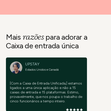
razões
Mais
para adorar
a
Caixa de entrada única
UPSTAY
Estados Unidos e Canadá
[Com a Caixa de Entrada Unificada,] estamos
ligados a uma única aplicação e não a 15
caixas de entrada e 15 plataformas. Estimo,
provavelmente, que nos poupa o trabalho de
cinco funcionários a tempo inteiro.