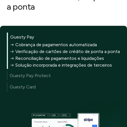
a ponta
Guesty Pay
Cobrança de pagamentos automatizada
Verificação de cartões de crédito de ponta a ponta
Reconciliação de pagamentos e liquidações
Solução incorporada e integrações de terceiros
Guesty Pay Protect
Reduza automaticamente os estornos
Guesty Card
dispendiosos
Linhas de crédito rápidas e seguras
Integra-se perfeitamente com a plataforma Guesty
Parâmetros personalizados para controlar os
Gestão de risco com tecnologia de IA em cada
gastos da equipa
transação
Cartões virtuais e físicos para todos os tipos de
Aproveita os dados para evoluir à medida que o
pagamento
risco evolui