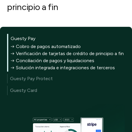
principio a fin
Guesty Pay
Cobro de pagos automatizado
Verificación de tarjetas de crédito de principio a fin
Conciliación de pagos y liquidaciones
Solución integrada e integraciones de terceros
Guesty Pay Protect
Reduzca automáticamente las devoluciones de
Guesty Card
cargo costosas
Líneas de crédito rápidas y seguras
Se integra a la perfección con la plataforma Guesty
Parámetros personalizados para controlar el gasto
Gestión de riesgos con tecnología de IA en cada
del equipo
transacción
Tarjetas virtuales y físicas para todos los tipos de
Aprovecha los datos para evolucionar a medida que
pago
evoluciona el riesgo