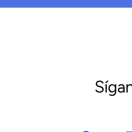
Sígan