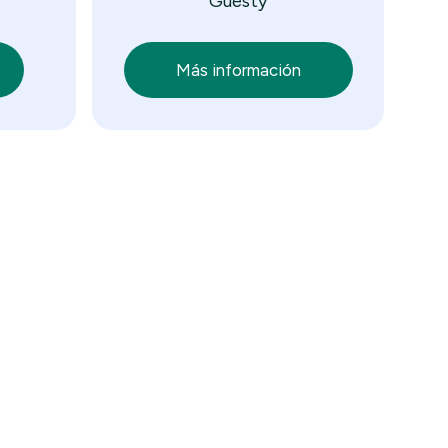
Guesty
propietarios
Más información
a
 de viaje
uesty
Ver más