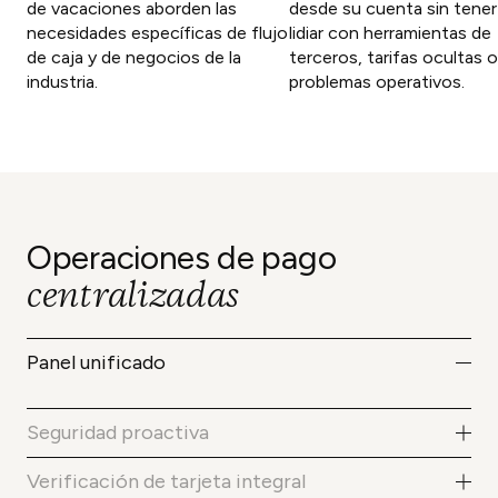
de vacaciones aborden las
desde su cuenta sin tener
necesidades específicas de flujo
lidiar con herramientas de
de caja y de negocios de la
terceros, tarifas ocultas o
industria.
problemas operativos.
Operaciones de pago
centralizadas
Panel unificado
Los pagos están conectados a la
fuente de reserva, lo que ofrece una
Seguridad proactiva
visibilidad total de los datos de la
Identifica y mitiga los riesgos para
reserva y elimina los dolores de cabeza
Verificación de tarjeta integral
garantizar la continuidad del negocio y