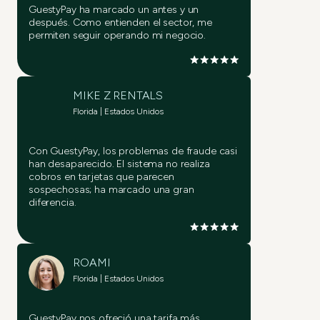
GuestyPay ha marcado un antes y un
después. Como entienden el sector, me
permiten seguir operando mi negocio.
Pruébelo ahora
Pruébelo ahora
MIKE Z RENTALS
Pruébelo ahora
Florida | Estados Unidos
Pruébelo ahora
Con GuestyPay, los problemas de fraude casi
Pruébelo ahora
han desaparecido. El sistema no realiza
cobros en tarjetas que parecen
sospechosas; ha marcado una gran
Pruébelo ahora
diferencia.
ROAMI
Florida | Estados Unidos
GuestyPay nos ofreció una tarifa más