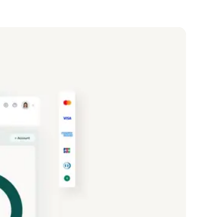
erverwaltung
I
tz
ard
Alle Tools