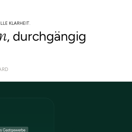
LLE KLARHEIT.
on
, durchgängig
ARD
das Gastgewerbe