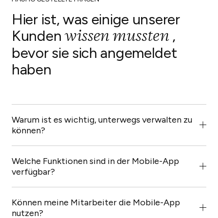
Hier ist, was einige unserer
Jetzt ausprobieren
wissen mussten
Kunden
,
Jetzt ausprobieren
bevor sie sich angemeldet
haben
Jetzt ausprobieren
Warum ist es wichtig, unterwegs verwalten zu
können?
Als Gastgewerbebetrieb mit mehreren Gästen, die
gleichzeitig betreut werden müssen, profitieren Sie in
Welche Funktionen sind in der Mobile-App
hohem Maße von einer Kurzzeit-
verfügbar?
Unterkunftsverwaltungssoftware, die in Ihre
Sie können über die Mobile-App auf Ihre
Handfläche passt und die Sie mitnehmen können, wenn
Reservierungen, Ihren Kalender, die Verwaltung von
Sie Ihre verschiedenen Unterkünfte überprüfen, damit
Können meine Mitarbeiter die Mobile-App
Inseraten, das Aufgabenmanagement, die
Sie nichts verpassen, wenn es darum geht, sich um die
nutzen?