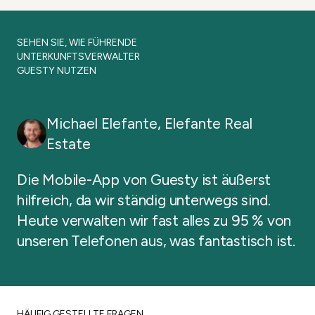
zukünftigen Reservierungen in einem
sind, egal wo Sie sich befinden.
einzigen Kalender. Maximieren Sie die
SEHEN SIE, WIE FÜHRENDE
Auslastung und fördern Sie das
UNTERKUNFTSVERWALTER
Wachstum mit der Transparenz, die Sie
GUESTY NUTZEN
benötigen.
Michael Elefante
,
Elefante Real
Estate
Die Mobile-App von Guesty ist äußerst
hilfreich, da wir ständig unterwegs sind.
Heute verwalten wir fast alles zu 95 % von
Jetzt ausprobieren
unseren Telefonen aus, was fantastisch ist.
Jetzt ausprobieren
HÄUFIG GESTELLTE FRAGEN