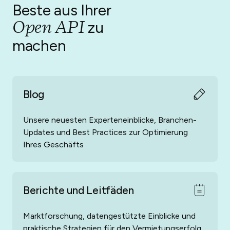
Beste aus Ihrer
Hausautomationsplattformen, Tools zur Verbesserung
des Gästeerlebnisses, Reinigungs- und
Open API
zu
Wartungslösungen, schlüssellose Zugangssysteme,
machen
Lärmüberwachungsgeräte, Versicherungsanbieter,
Buchhaltungstechnologien, Daten, Analyselösungen,
Gepäckaufbewahrungsmöglichkeiten,
Rechtsdienstleistungen und mehr. Haben Sie etwas
anderes im Sinn? Dank unserer offenen API-Funktion
Blog
können Lösungen aller Art in Ihr
Unterkunftsverwaltungs-Dashboard integriert werden.
Unsere neuesten Experteneinblicke, Branchen-
Updates und Best Practices zur Optimierung
Ihres Geschäfts
Berichte und Leitfäden
Marktforschung, datengestützte Einblicke und
praktische Strategien für den Vermietungserfolg