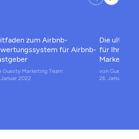
itfaden zum Airbnb-
Die ultimat
wertungssystem für Airbnb-
für Ihre Air
stgeber
Marketingst
n
Guesty Marketing Team
von
Guesty Mar
 Januar 2022
26. Januar 2022