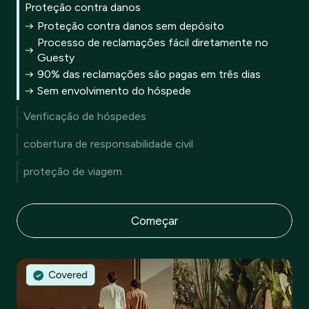
Proteção contra danos
Proteção contra danos sem depósito
Processo de reclamações fácil diretamente no
Guesty
90% das reclamações são pagas em três dias
Sem envolvimento do hóspede
Verificação de hóspedes
Valide a autenticidade do ID do hóspede
cobertura de responsabilidade civil
Verifique a identidade do hóspede em relação ao ID
Protege contra a exposição legal
Sinale potenciais riscos com verificações de
proteção de viagem
Cobre lesões corporais e danos à propriedade
antecedentes
Remova a apreensão de reserva
Pague por reserva, apenas quando reservado
Analise a pontuação de risco do hóspede para
Proteção de viagem diretamente no fluxo de
Até $1 milhão em cobertura por reserva
possível fraude
Começar
reserva
Ganhe uma comissão em cada apólice vendida
Reembolso fácil sem problemas de reembolso