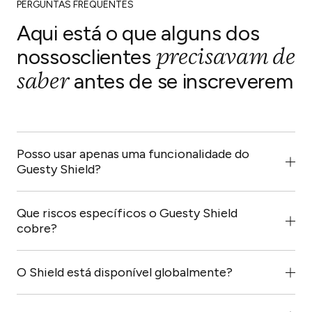
PERGUNTAS FREQUENTES
Aqui está o que alguns dos
precisavam de
nossos
clientes
saber
antes de se inscreverem
Posso usar apenas uma funcionalidade do
Guesty Shield?
Absolutamente. O Guesty Shield é modular, com cada
funcionalidade a funcionar de forma independente.
Que riscos específicos o Guesty Shield
Pode selecionar apenas a cobertura de que precisa ou
cobre?
agrupar planos para proteção total.
O Shield cobre toda a gama de riscos relacionados com
a hospitalidade, desde fraude de identidade e danos à
O Shield está disponível globalmente?
propriedade até responsabilidade por lesões e
Diferentes partes do pacote Shield estão disponíveis
cancelamentos. O Guesty Shield foi concebido para