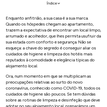
Índice
Cuidados de higiene e limpeza para alojamentos
locais
Enquanto anfitrião, a sua casa é a sua marca.
Checklist de cuidados de higiene e limpeza para
Quando os hóspedes chegam ao apartamento,
alojamentos locais
trazem a expectativa de encontrar um local limpo,
Lidar com situações de epidemia e surtos
arrumado e acolhedor, que lhes permita usufruir da
sua estada com conforto e segurança. Não se
esqueça: a chave do segredo é conseguir aliar os
cuidados de higiene e limpeza dos hotéis mais
reputados à comodidade e elegância típicas do
alojamento local.
Ora, num momento em que se multiplicam as
preocupações relativas ao surto do novo
coronavírus, conhecido como COVID-19, todos os
cuidados de higiene são poucos. Se tem dúvidas
sobre as rotinas de limpeza e desinfeção que deve
adotar no seu alojamento local, preparámos um