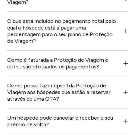
Viagem?
É fácil! Enviar-lhe-emos os Termos e Condições e os
materiais de formação, que deverá rever antes de ser
O que está incluído no pagamento total pelo
autorizado a vender proteção de viagem aos seus
qual o hóspede está a pagar uma
hóspedes. Depois de concordar com os termos e
percentagem para o seu plano de Proteção
condições, poderá ativar a Proteção de Viagem no
de Viagem?
centro de add-ons da Guesty.
O pagamento total sobre o qual o hóspede está a
pagar inclui a tarifa de alojamento, a taxa de limpeza, a
Como é faturada a Proteção de Viagem e
taxa de Canal do anfitrião e os impostos.
como são efetuados os pagamentos?
Irá cobrar o pagamento da cobertura juntamente com
o pagamento de toda a reserva. Uma vez por mês, a
Como posso fazer upsell da Proteção de
Guesty cobrar-lhe-á a totalidade da taxa, excluindo a
Viagem aos hóspedes que estão a reservar
sua comissão.
através de uma OTA?
Pode adicionar as informações da Proteção de Viagem
aos seus Workflows e, dessa forma, é
Um hóspede pode cancelar e receber o seu
automaticamente oferecida a cada hóspede após a
prémio de volta?
reserva. Para reservas diretas, a Proteção de Viagem