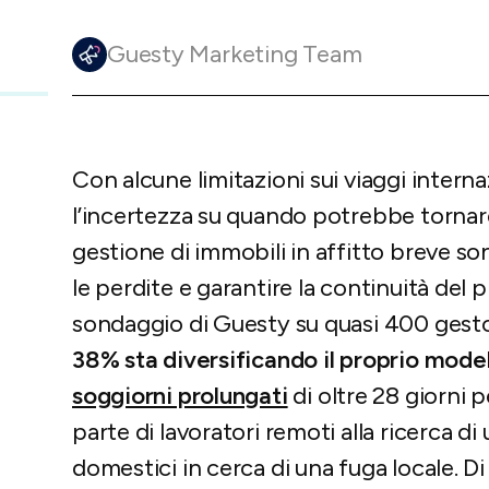
rental management
Guesty Marketing Team
rns with
to enhance
enhanced
to master
Con alcune limitazioni sui viaggi intern
atter with
nd tools
 welcoming
l’incertezza su quando potrebbe tornare
gestione di immobili in affitto breve so
le perdite e garantire la continuità del
sondaggio di Guesty su quasi 400 gestori
38% sta diversificando il proprio model
soggiorni prolungati
di oltre 28 giorni p
parte di lavoratori remoti alla ricerca d
domestici in cerca di una fuga locale. D