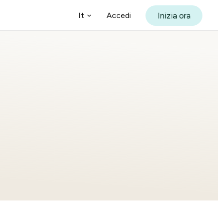
Accedi
Inizia ora
It
English
S AND FINANCIALS
Español
INDUSTRY INSIGHTS
Accounting
Add-on
Français
te complex hospitality
Supercharging
ting with automated tools
revenue for
Deutsch
mpliance
short-term
rentals
Português
ay™
Add-on
Learn more
All features