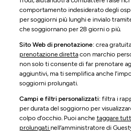
frodi, aiutandoti a combattere false rich
comportamento indesiderato degli ospi
per soggiorni più lunghi e invialo trami
che soggiornano per 28 giorni o più.
Sito Web di prenotazione
: crea gratui
prenotazione diretta
con marchio perso
non solo ti consente di far prenotare agl
aggiuntivi, ma ti semplifica anche l’impo
soggiorni prolungati.
Campi e filtri personalizzati
: filtra i ra
per durata del soggiorno per visualizzar
colpo d’occhio. Puoi anche
taggare tutt
prolungati
nell’amministratore di Guesty,