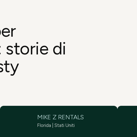
per
:
storie di
sty
MIKE Z RENTALS
Florida | Stati Uniti