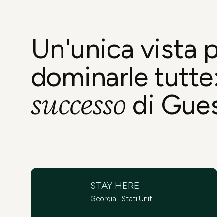
Provalo ora
Un'unica vista 
dominarle tutte
successo
di Gue
STAY HERE
Georgia | Stati Uniti