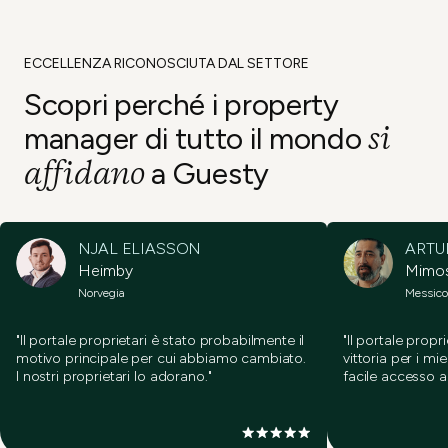
ECCELLENZA RICONOSCIUTA DAL SETTORE
Scopri perché i property
si
manager di tutto il
mondo
affidano
a Guesty
NJAL ELIASSON
ARTU
Heimby
Mimo
Norvegia
Messic
"Il portale proprietari è stato probabilmente il
"Il portale propr
motivo principale per cui abbiamo cambiato.
vittoria per i mie
I nostri proprietari lo adorano."
facile accesso ai 