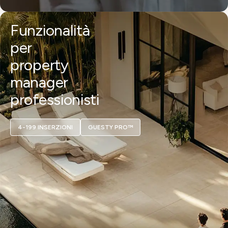
Funzionalità
per
property
manager
professionisti
4-199 INSERZIONI
GUESTY PRO™