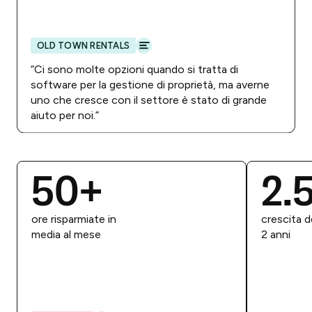
OLD TOWN RENTALS
“
Ci sono molte opzioni quando si tratta di
software per la gestione di proprietà, ma averne
uno che cresce con il settore è stato di grande
aiuto per noi.
”
50
+
2.
ore risparmiate in
crescita de
media al mese
2 anni