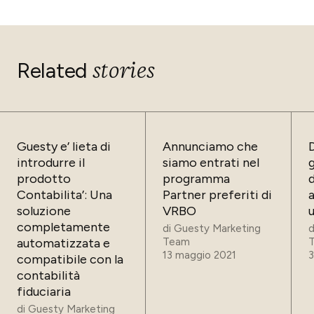
stories
Related
Guesty e’ lieta di
Annunciamo che
D
introdurre il
siamo entrati nel
prodotto
programma
d
Contabilita’: Una
Partner preferiti di
a
soluzione
VRBO
completamente
di
Guesty Marketing
d
automatizzata e
Team
13 maggio 2021
3
compatibile con la
contabilità
fiduciaria
di
Guesty Marketing