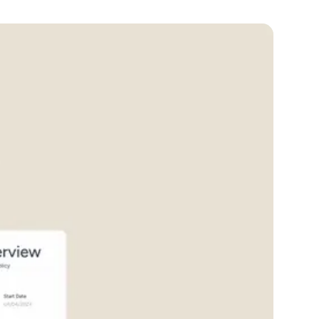
erverwaltung
I
tz
ard
Alle Tools