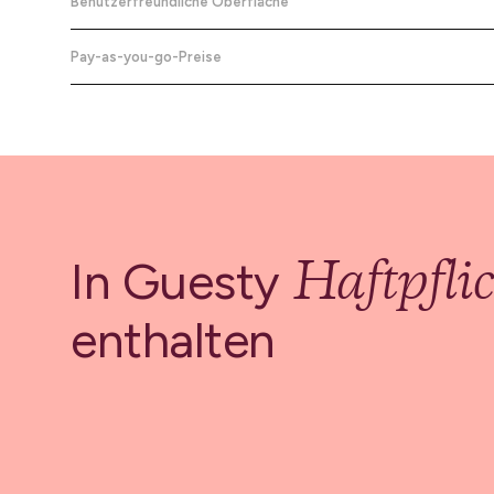
Benutzerfreundliche Oberfläche
Plattform.
Eine intuitive Benutzeroberfläche erleichtert die Navigation und
Jetzt ausprobieren
Verwaltung Ihrer Haftpflichtversicherung für alle Ihre versicherten
Pay-as-you-go-Preise
Jetzt ausprobieren
Unterkünfte.
Zahlen Sie einen festen Betrag, der nur für Nächte mit Gästen gilt 
nicht gilt, wenn Ihre Unterkunft leer steht.
Jetzt ausprobieren
Jetzt ausprobieren
Haftpfli
In Guesty
enthalten