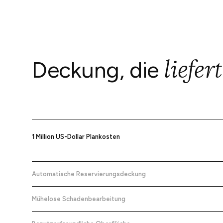
liefert
Deckung, die
1 Million US-Dollar Plankosten
Fühlen Sie sich sicher mit einem umfassenden Plan, der eine Deck
von bis zu 1 Million US-Dollar bietet.
Automatische Reservierungsdeckung
Jede Reservierung für Unterkünfte, die in die Guesty-
Jetzt ausprobieren
Haftpflichtversicherung aufgenommen wurden, ist automatisch
Mühelose Schadenbearbeitung
abgedeckt, sodass Sie beruhigt sein können, ohne manuelle Registr
Reichen Sie Ihre Ansprüche einfach ein und verwalten Sie sie mit
oder Nachverfolgung.
minimalem Papieraufwand über unsere benutzerfreundliche Online