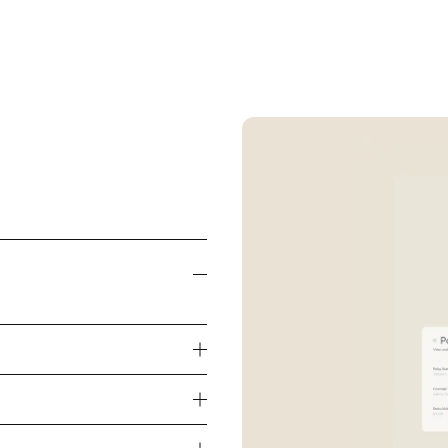
ung
ierung
-