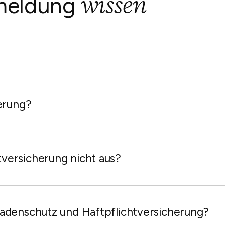
wissen
nmeldung
herung?
Versicherungslösung, die Immobilienverwalter und Eigentümer vor fin
hentliche Schäden an der Struktur der Unterkunft und an benachb
 ist sie zur nahtlosen Verwaltung direkt in Ihr Guesty-Dashboard 
versicherung nicht aus?
schäftliche Aktivitäten“, einschließlich Kurzzeitvermietung, ausdr
pruch ablehnen, sodass Sie persönlich für Anwalts- und Arztkosten 
hadenschutz und Haftpflichtversicherung?