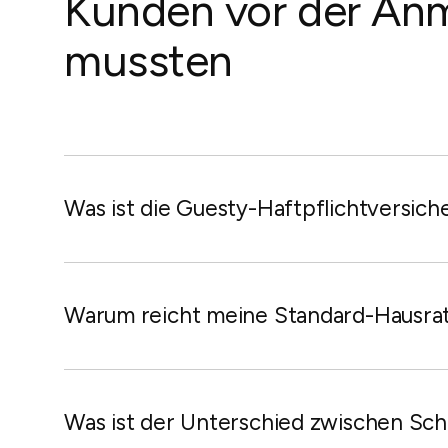
Kunden vor der A
mussten
Was ist die Guesty-Haftpflichtversic
Die Guesty-Haftpflichtversicherung ist eine integrierte 
schützt, die durch Verletzungen von Gästen oder verse
entstehen. Im Gegensatz zu herkömmlichen Versicherungen
Warum reicht meine Standard-Hausrat
Die meisten Standard-Hausratversicherungen schließen „ge
Gast verletzt wird, kann Ihre persönliche Police den Ans
Was ist der Unterschied zwischen Sc