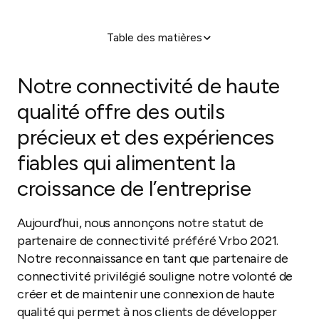
Table des matières
Notre connectivité de haute qualité offre des outils
précieux et des expériences fiables qui alimentent la
Notre connectivité
de haute
croissance de l'entreprise
qualité offre des outils
précieux et des expériences
fiables qui alimentent la
croissance de l’entreprise
Aujourd’hui, nous annonçons notre statut de
partenaire de connectivité préféré Vrbo 2021.
Notre reconnaissance en tant que partenaire de
connectivité privilégié souligne notre volonté de
créer et de maintenir une connexion de haute
qualité qui permet à nos clients de développer